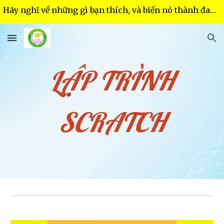
Hãy nghĩ về những gì bạn thích, và biến nó thành đam mê
Skip to main content
Skip to navigation
LẬP TRÌNH
SCRATCH